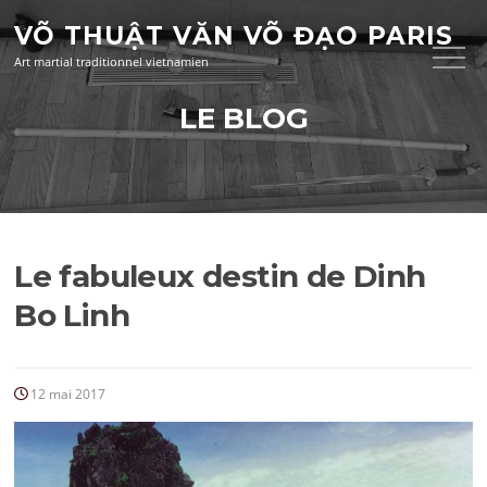
Aller
VÕ THUẬT VĂN VÕ ĐẠO PARIS
au
contenu
Art martial traditionnel vietnamien
LE BLOG
Le fabuleux destin de Dinh
Bo Linh
12 mai 2017