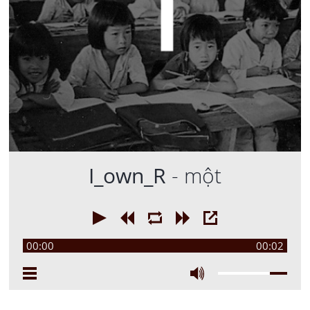
I_own_R
- một
00:00
00:02