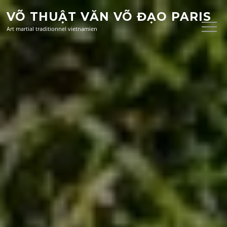
Aller
VÕ THUẬT VĂN VÕ ĐẠO PARIS
au
contenu
Art martial traditionnel vietnamien