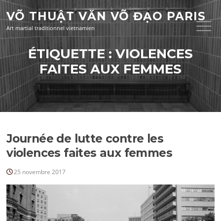
Aller
VÕ THUẬT VĂN VÕ ĐẠO PARIS
au
contenu
Art martial traditionnel vietnamien
ÉTIQUETTE :
VIOLENCES
FAITES AUX FEMMES
Journée de lutte contre les
violences faites aux femmes
25 novembre 2017