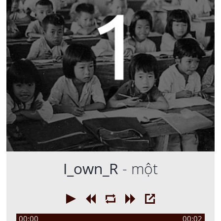
I_own_R
- một
00:00
00:02