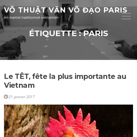
Aller
VÕ THUẬT VĂN VÕ ĐẠO PARIS
au
contenu
Art martial traditionnel vietnamien
ÉTIQUETTE :
PARIS
Le TÊT, fête la plus importante au
Vietnam
21 janvier 2017