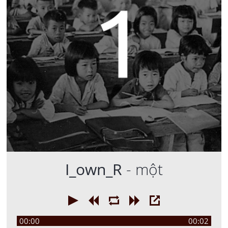
I_own_R
- một
00:00
00:02