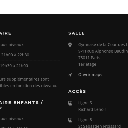
AIRE
SALLE
tous niveaux
Gymnase de la Cour des L
9-11Rue Alphonse Baudin
: 21h00 à 22h30
75011 Paris
1er étage
: 19h30 à 21h00
Ouvrir maps
urs supplémentaires sont
ibles en fonction des niveaux.
ACCÈS
AIRE ENFANTS /
Ligne 5
S
Richard Lenoir
tous niveaux
Ligne 8
St Sebastien Froissard