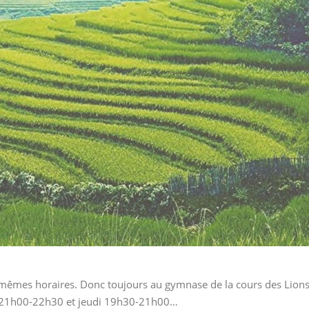
êmes horaires. Donc toujours au gymnase de la cours des Lions
ndi 21h00-22h30 et jeudi 19h30-21h00…