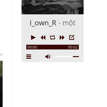
I_own_R
- một
00:00
00:02
es