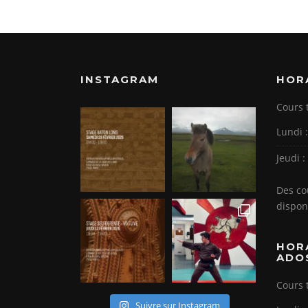
INSTAGRAM
HOR
Cours 
Lundi 
Jeudi 
Des co
dispon
HOR
ADO
Cours 
Suivre sur Instagram